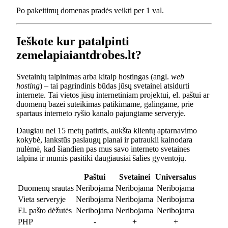
Po pakeitimų domenas pradės veikti per 1 val.
Ieškote kur patalpinti
zemelapiaiantdrobes.lt?
Svetainių talpinimas arba kitaip hostingas (angl.
web
hosting
) – tai pagrindinis būdas jūsų svetainei atsidurti
internete. Tai vietos jūsų internetiniam projektui, el. paštui ar
duomenų bazei suteikimas patikimame, galingame, prie
spartaus interneto ryšio kanalo pajungtame serveryje.
Daugiau nei 15 metų patirtis, aukšta klientų aptarnavimo
kokybė, lankstūs paslaugų planai ir patraukli kainodara
nulėmė, kad šiandien pas mus savo interneto svetaines
talpina ir mumis pasitiki daugiausiai šalies gyventojų.
Paštui
Svetainei
Universalus
Duomenų srautas
Neribojama
Neribojama
Neribojama
Vieta serveryje
Neribojama
Neribojama
Neribojama
El. pašto dėžutės
Neribojama
Neribojama
Neribojama
PHP
-
+
+