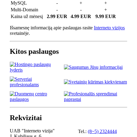
MySQL
-
+
+
Multi-Domain
-
-
+
Kaina už mėnesį
2.99 EUR
4.99 EUR
9.99 EUR
Išsamesnę informaciją apie paslaugas rasite
Interneto vizijos
svetainėje.
Kitos paslaugos
Rekvizitai
UAB "Interneto vizija"
Tel.:
(8~5) 2324444
J. Kubiliaus g. 6