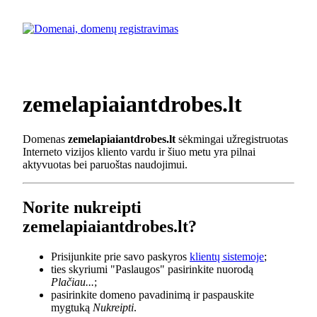
zemelapiaiantdrobes.lt
Domenas
zemelapiaiantdrobes.lt
sėkmingai užregistruotas
Interneto vizijos kliento vardu ir šiuo metu yra pilnai
aktyvuotas bei paruoštas naudojimui.
Norite nukreipti
zemelapiaiantdrobes.lt?
Prisijunkite prie savo paskyros
klientų sistemoje
;
ties skyriumi "Paslaugos" pasirinkite nuorodą
Plačiau...
;
pasirinkite domeno pavadinimą ir paspauskite
mygtuką
Nukreipti
.