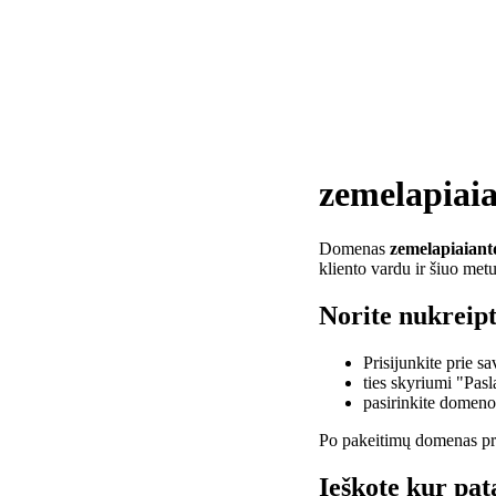
zemelapiaia
Domenas
zemelapiaiant
kliento vardu ir šiuo met
Norite nukreipt
Prisijunkite prie 
ties skyriumi "Pas
pasirinkite domen
Po pakeitimų domenas pra
Ieškote kur pat