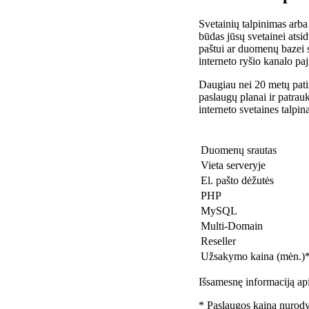
Svetainių talpinimas arba
būdas jūsų svetainei atsidu
paštui ar duomenų bazei 
interneto ryšio kanalo pa
Daugiau nei 20 metų patir
paslaugų planai ir patra
interneto svetaines talpin
Duomenų srautas
Vieta serveryje
El. pašto dėžutės
PHP
MySQL
Multi-Domain
Reseller
Užsakymo kaina (mėn.)
Išsamesnę informaciją api
* Paslaugos kaina nurody