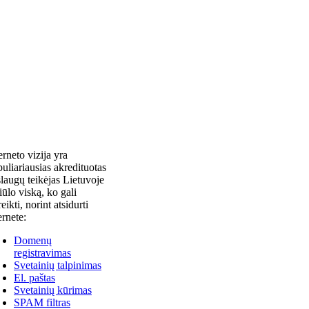
erneto vizija yra
uliariausias akredituotas
laugų teikėjas Lietuvoje
siūlo viską, ko gali
reikti, norint atsidurti
ernete:
Domenų
registravimas
Svetainių talpinimas
El. paštas
Svetainių kūrimas
SPAM filtras