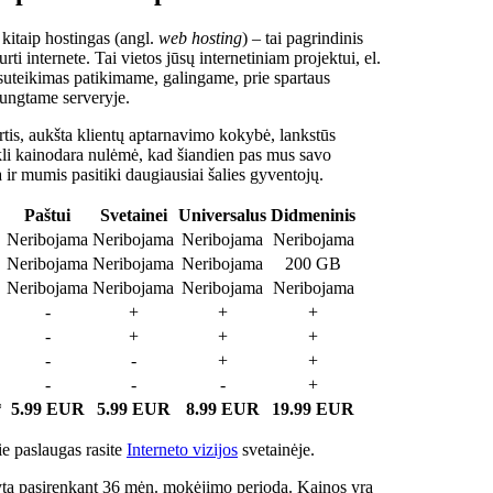
 kitaip hostingas (angl.
web hosting
) – tai pagrindinis
rti internete. Tai vietos jūsų internetiniam projektui, el.
suteikimas patikimame, galingame, prie spartaus
jungtame serveryje.
tis, aukšta klientų aptarnavimo kokybė, lankstūs
ukli kainodara nulėmė, kad šiandien pas mus savo
a ir mumis pasitiki daugiausiai šalies gyventojų.
Paštui
Svetainei
Universalus
Didmeninis
Neribojama
Neribojama
Neribojama
Neribojama
Neribojama
Neribojama
Neribojama
200 GB
Neribojama
Neribojama
Neribojama
Neribojama
-
+
+
+
-
+
+
+
-
-
+
+
-
-
-
+
*
5.99 EUR
5.99 EUR
8.99 EUR
19.99 EUR
e paslaugas rasite
Interneto vizijos
svetainėje.
ta pasirenkant 36 mėn. mokėjimo periodą. Kainos yra