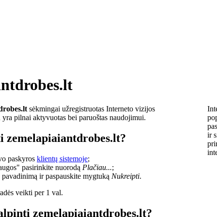
ntdrobes.lt
drobes.lt
sėkmingai užregistruotas Interneto vizijos
Int
u yra pilnai aktyvuotas bei paruoštas naudojimui.
pop
pas
ir 
i zemelapiaiantdrobes.lt?
pri
int
savo paskyros
klientų sistemoje
;
laugos" pasirinkite nuorodą
Plačiau...
;
o pavadinimą ir paspauskite mygtuką
Nukreipti
.
dės veikti per 1 val.
alpinti zemelapiaiantdrobes.lt?