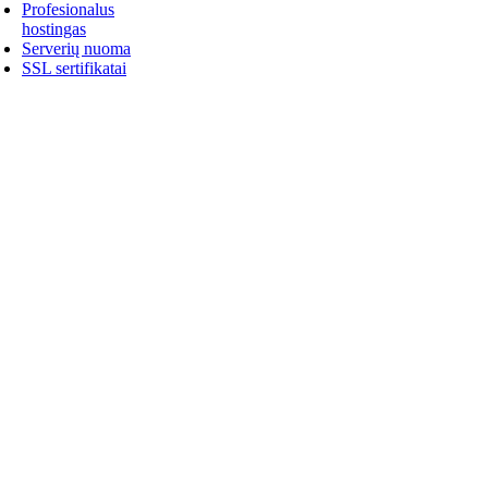
Profesionalus
hostingas
Serverių nuoma
SSL sertifikatai